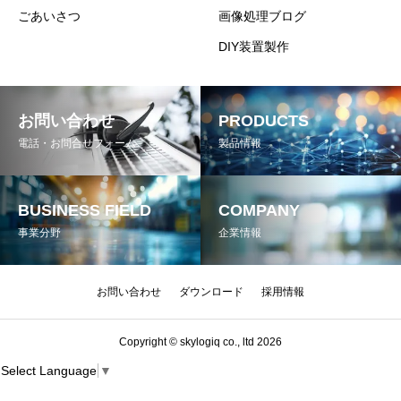
ごあいさつ
画像処理ブログ
DIY装置製作
お問い合わせ
PRODUCTS
電話・お問合せフォーム
製品情報
BUSINESS FIELD
COMPANY
事業分野
企業情報
お問い合わせ
ダウンロード
採用情報
Copyright © skylogiq co., ltd 2026
Select Language
▼