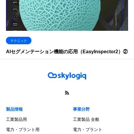
テクニック
AIセグメンテーション機能の応用（EasyInspector2）②
製品情報
事業分野
工業製品用
工業製品 全般
電力・プラント用
電力・プラント