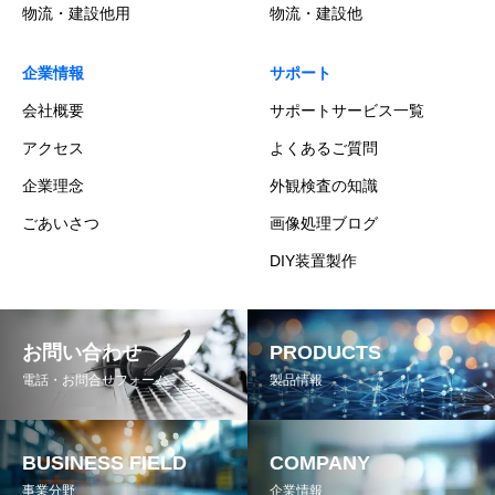
物流・建設他用
物流・建設他
企業情報
サポート
会社概要
サポートサービス一覧
アクセス
よくあるご質問
企業理念
外観検査の知識
ごあいさつ
画像処理ブログ
DIY装置製作
お問い合わせ
PRODUCTS
電話・お問合せフォーム
製品情報
BUSINESS FIELD
COMPANY
事業分野
企業情報