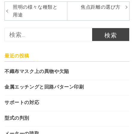
投
照明の様々な種類と
焦点距離の選び方
稿
用途
ナ
検
ビ
索:
ゲ
ー
最近の投稿
シ
不織布マスク上の異物や欠陥
ョ
ン
金属エッチングと回路パターン印刷
サポートの対応
型式の判別
メーターの読取