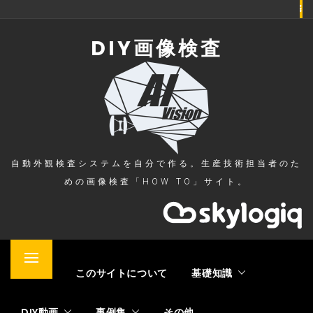
Skip
to
DIY画像検査
content
自動外観検査システムを自分で作る。生産技術担当者のた
めの画像検査「HOW TO」サイト。
Primary
ホーム
このサイトについて
基礎知識
Menu
DIY動画
事例集
その他