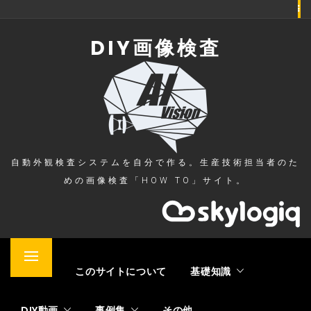
Skip
to
DIY画像検査
content
自動外観検査システムを自分で作る。生産技術担当者のた
めの画像検査「HOW TO」サイト。
Primary
ホーム
このサイトについて
基礎知識
Menu
DIY動画
事例集
その他