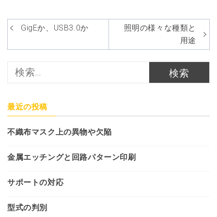
投
GigEか、USB3.0か
照明の様々な種類と
稿
用途
ナ
検
ビ
索:
ゲ
ー
最近の投稿
シ
不織布マスク上の異物や欠陥
ョ
ン
金属エッチングと回路パターン印刷
サポートの対応
型式の判別