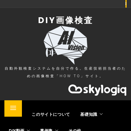
Skip
to
DIY画像検査
content
自動外観検査システムを自分で作る。生産技術担当者のた
めの画像検査「HOW TO」サイト。
Primary
ホーム
このサイトについて
基礎知識
Menu
DIY動画
事例集
その他