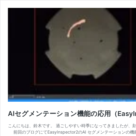
AIセグメンテーション機能の応用（EasyIns
こんにちは、鈴木です。 過ごしやすい時季になってきましたが、
前回のブログにてEasyInspector2のAI セグメンテーションの機